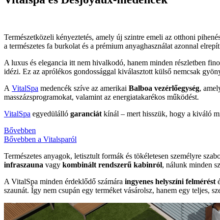
Természetközeli kényeztetés, amely új szintre emeli az otthoni pihené
a természetes fa burkolat és a prémium anyaghasználat azonnal elrep
A luxus és elegancia itt nem hivalkodó, hanem minden részletben fin
idézi. Ez az aprólékos gondossággal kiválasztott külső nemcsak gyön
A
VitalSpa
medencék szíve az amerikai
Balboa
vezérlőegység
, amel
masszázsprogramokat, valamint az energiatakarékos működést.
VitalSpa
egyedülálló
garanciát
kínál – mert hisszük, hogy a kiváló m
Bővebben
Bővebben a Vitalsparól
Természetes anyagok, letisztult formák és tökéletesen személyre sza
infraszauna
vagy
kombinált
rendszerű
kabinról
, nálunk minden sz
A VitalSpa minden érdeklődő számára
ingyenes
helyszíni
felmérést
szaunát. Így nem csupán egy terméket vásárolsz, hanem egy teljes, sz