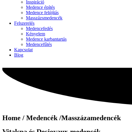
Inspiráció
Medence építés
Medence felújítás
Masszázsmedencék
Felszerelés
Medencefedés
Kényelem
Medence karbantartás
Medencefűtés
Kapcsolat
Blog
Home / Medencék /Masszázamedencék
Vitalspa és Desjoyaux-medencék