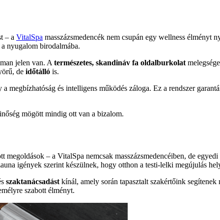
st – a
VitalSpa
masszázsmedencék nem csupán egy wellness élményt nyúj
ít a nyugalom birodalmába.
oman jelen van. A
természetes, skandináv
fa oldalburkolat
melegséget
yörű, de
időtálló
is.
y a megbízhatóság és intelligens működés záloga. Ez a rendszer garantá
inőség mögött mindig ott van a bizalom.
bott megoldások – a VitalSpa nemcsak masszázsmedencéiben, de egyedi t
auna igények szerint készülnek, hogy otthon a testi-lelki megújulás hel
és
szaktanácsadást
kínál, amely során tapasztalt szakértőink segíten
emélyre szabott élményt.