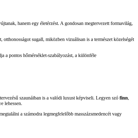
tanak, hanem egy életérzést. A gondosan megtervezett formavilág,
, otthonosságot sugall, miközben vizuálisan is a természet közelségét
lja a pontos hőmérséklet-szabályozást, a különféle
ervezésű szaunáiban is a valódi luxust képviseli. Legyen szó
finn
,
ye lehessen.
ek megtalálni a számodra legmegfelelőbb masszázsmedencét vagy