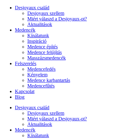
Desjoyaux család
Desjoyaux szellem
Miért válaszd a Desjoyaux-ot?
Aktualitások
Medencék
Kínálatunk
Inspiráció
Medence építés
Medence felújítás
Masszázsmedencék
Felszerelés
Medencefedés
Kényelem
Medence karbantartás
Medencefűtés
Kapcsolat
Blog
Desjoyaux család
Desjoyaux szellem
Miért válaszd a Desjoyaux-ot?
Aktualitások
Medencék
Kínálatunk